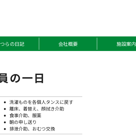
かつら
かつらの日記
会社概要
施設案内
員の一日
洗濯ものを各個人タンスに戻す
離床、着替え、顔拭き介助
食事介助、服薬
朝の申し送り
排泄介助、おむつ交換