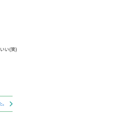
い(笑)
た。