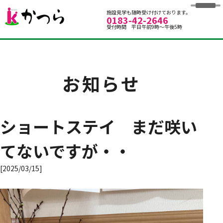
グループホームかつら
施設見学も随時受け付けております。
0183-42-2646
受付時間 平日午前9時～午後5時
お知らせ
ショートステイ まだ咲い
てないですが・・
[2025/03/15]