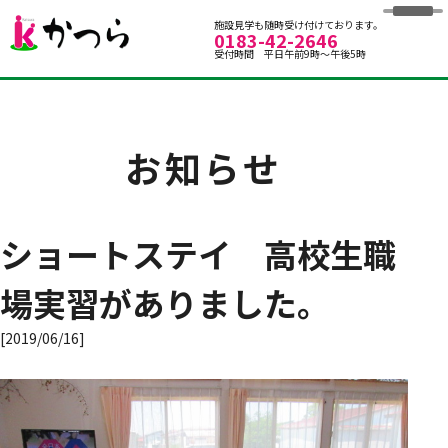
グループホームかつら
施設見学も随時受け付けております。
0183-42-2646
受付時間 平日午前9時～午後5時
お知らせ
ショートステイ 高校生職
場実習がありました。
[2019/06/16]