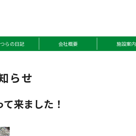
かつら
かつらの日記
会社概要
施設案内
知らせ
って来ました！