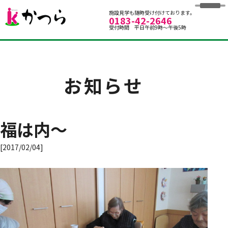
グループホームかつら
施設見学も随時受け付けております。
0183-42-2646
受付時間 平日午前9時～午後5時
お知らせ
福は内～
[2017/02/04]